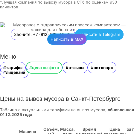
*Лучшая компания по вывозу мусора в СПб по оценкам 930
клиентов
Звоните: +7 (812) 385-46-66
Написать в Telegram
Написать в MAX
Меню
#тарифы
#цена по фото
#отзывы
#автопарк
#лицензии
Цены на вывоз мусора в Санкт-Петербурге
Таблица с актуальными тарифами на вывоз мусора,
обновленная
01.12.2025 года
.
Объём,
Масса,
Время
Цена
за 
Машина