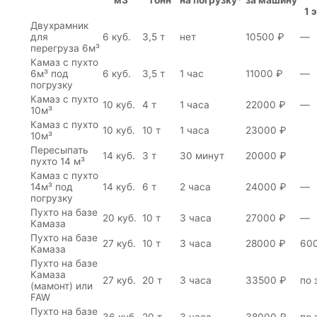
м3
тонн
на погрузку*
за машину
1 
Двухрамник
для
6 куб.
3,5 т
нет
10500 ₽
—
перегруза 6м³
Камаз с пухто
6м³ под
6 куб.
3,5 т
1 час
11000 ₽
—
погрузку
Камаз с пухто
10 куб.
4 т
1 часа
22000 ₽
—
10м³
Камаз с пухто
10 куб.
10 т
1 часа
23000 ₽
10м³
Пересыпать
14 куб.
3 т
30 минут
20000 ₽
пухто 14 м³
Камаз с пухто
14м³ под
14 куб.
6 т
2 часа
24000 ₽
—
погрузку
Пухто на базе
20 куб.
10 т
3 часа
27000 ₽
—
Камаза
Пухто на базе
27 куб.
10 т
3 часа
28000 ₽
60
Камаза
Пухто на базе
Камаза
27 куб.
20 т
3 часа
33500 ₽
по 
(мамонт) или
FAW
Пухто на базе