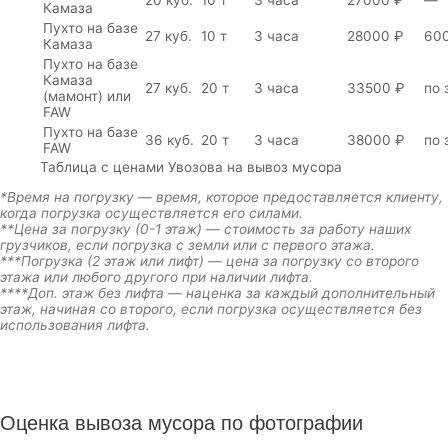
20 куб.
10 т
3 часа
27000 ₽
—
Камаза
Пухто на базе
27 куб.
10 т
3 часа
28000 ₽
60
Камаза
Пухто на базе
Камаза
27 куб.
20 т
3 часа
33500 ₽
по 
(мамонт) или
FAW
Пухто на базе
36 куб.
20 т
3 часа
38000 ₽
по 
FAW
Таблица с ценами Увозова на вывоз мусора
*Время на погрузку — время, которое предоставляется клиенту,
когда погрузка осуществляется его силами.
**Цена за погрузку (0-1 этаж) — стоимость за работу наших
грузчиков, если погрузка с земли или с первого этажа.
***Погрузка (2 этаж или лифт) — цена за погрузку со второго
этажа или любого другого при наличии лифта.
****Доп. этаж без лифта — наценка за каждый дополнительный
этаж, начиная со второго, если погрузка осуществляется без
использования лифта.
Оценка вывоза мусора по фотографии