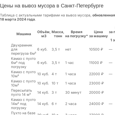
Цены на вывоз мусора в Санкт-Петербурге
Таблица с актуальными тарифами на вывоз мусора,
обновленная
18 марта 2024 года
.
Объём,
Масса,
Время
Цена
за 
Машина
м3
тонн
на погрузку*
за машину
1 
Двухрамник
для
6 куб.
3,5 т
нет
10500 ₽
—
перегруза 6м³
Камаз с пухто
6м³ под
6 куб.
3,5 т
1 час
11000 ₽
—
погрузку
Камаз с пухто
10 куб.
4 т
1 часа
22000 ₽
—
10м³
Камаз с пухто
10 куб.
10 т
1 часа
23000 ₽
10м³
Пересыпать
14 куб.
3 т
30 минут
20000 ₽
пухто 14 м³
Камаз с пухто
14м³ под
14 куб.
6 т
2 часа
24000 ₽
—
погрузку
Пухто на базе